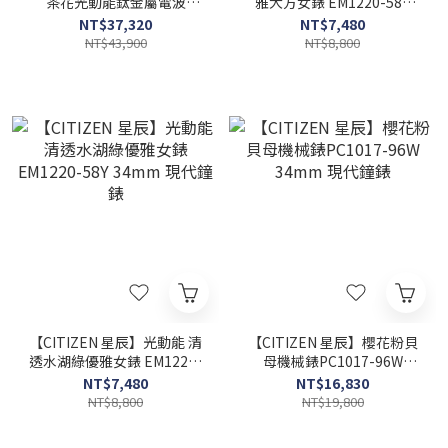
茶花光動能鈦金屬電波
雅大方女錶 EM1220-58X
ES9498-69N 27mm 現代鐘
34mm 現代鐘錶
NT$37,320
NT$7,480
錶
NT$43,900
NT$8,800
【CITIZEN 星辰】光動能 清
【CITIZEN 星辰】櫻花粉貝
透水湖綠優雅女錶 EM1220-
母機械錶PC1017-96W
58Y 34mm 現代鐘錶
34mm 現代鐘錶
NT$7,480
NT$16,830
NT$8,800
NT$19,800