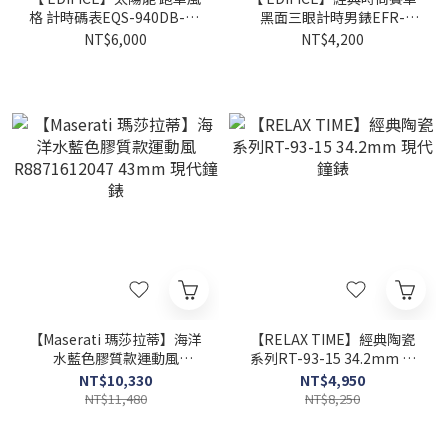
格 計時碼表EQS-940DB-1B
黑面三眼計時男錶EFR-
45.5mm 現代鐘錶
575D-1A 40.5mm 現代鐘錶
NT$6,000
NT$4,200
【Maserati 瑪莎拉蒂】海洋
【RELAX TIME】經典陶瓷
水藍色膠質款運動風
系列RT-93-15 34.2mm 現
R8871612047 43mm 現代
代鐘錶
NT$10,330
NT$4,950
鐘錶
NT$11,480
NT$8,250