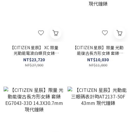
【CITIZEN 星辰】 XC 限量
【CITIZEN 星辰】限量 光動
光動能電波白蝶貝女錶
能復古長方形女錶 套錶
ES9433-56A 25mm現代鐘
EG7040-74D 14.3X30.7mm
NT$23,720
NT$10,030
錶
現代鐘錶
NT$27,900
NT$11,800