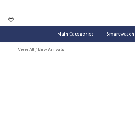
Main Categories
Smartwatch 
View All
/
New Arrivals