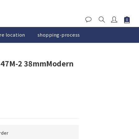
re location
shopping-process
BUY NOW
47M-2 38mmModern
der