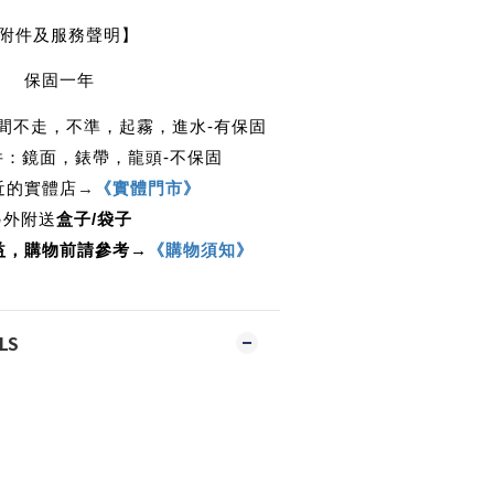
附件及服務聲明】
保固一年
：時間不走，不準，起霧，進水-有保固
部零件：鏡面，錶帶，龍頭-不保固
近的實體店
→
《實體門市》
另外附送
盒子/袋子
益，購物前請參考→
《購物須知》
LS