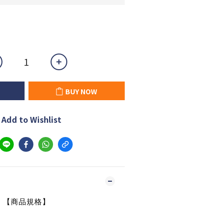
BUY NOW
Add to Wishlist
【商品規格】