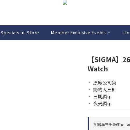
Specials In-Store
Member Exclusive Events
sto
【SIGMA】26
Watch
• 原廠公司貨  
• 簡約大三針 
• 日期顯示
• 夜光顯示
全館滿三千免運 on or