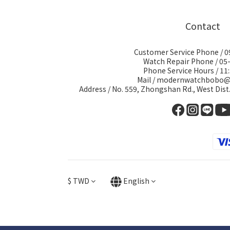
Contact
Customer Service Phone / 
Watch Repair Phone / 05
Phone Service Hours / 11:
Mail / modernwatchbobo
Address / No. 559, Zhongshan Rd., West Dist
$
TWD
English