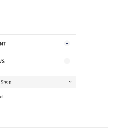
ENT
WS
ct