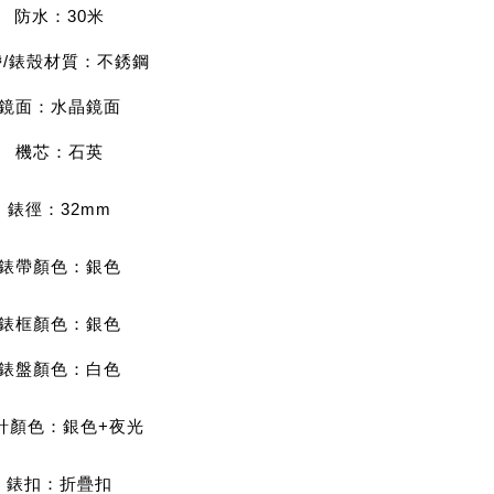
防水：30米
帶/錶殼材質：不銹鋼
鏡面：水晶鏡面
機芯：石英
錶徑：32mm
錶帶顏色：銀色
錶框顏色：銀色
錶盤顏色：
白色
針顏色：銀色+夜光
錶扣：折疊扣