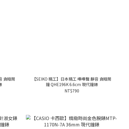
音 貪睡鬧
【SEIKO 精工】日本精工 嗶嗶聲 靜音 貪睡鬧
錶
鐘 QHE196K 6.6cm 現代鐘錶
NT$790