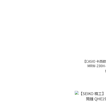
【CASIO 卡
MRW-230H