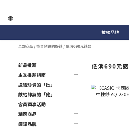
鐘錶品牌
全部商品
/
符合預算的好錶
/
低消690元錶款
新品推薦
低消690元
本季推薦指南
送給珍貴的「她」
獻給帥氣的「他」
會員獨享活動
精選商品
鐘錶品牌