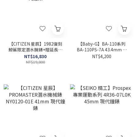
【CITIZEN 星辰】1982復刻
【Baby-G】BA-110系列
鯨鯊限定潛水腕錶+贈延長帶
BA-110PS-7A 43.4mm 現
BN0225-04L 45.8mm 現代
代鐘錶
NT$16,830
NT$4,200
鐘錶
NT$19,800