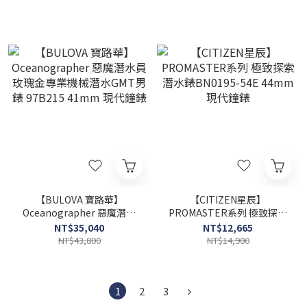
【BULOVA 寶路華】
【CITIZEN星辰】
Oceanographer 惡魔潛水
PROMASTER系列 極致探索
員玫瑰金專業機械潛水GMT
潛水錶BN0195-54E 44mm
NT$35,040
NT$12,665
男錶 97B215 41mm 現代鐘
現代鐘錶
NT$43,800
NT$14,900
錶
1
2
3