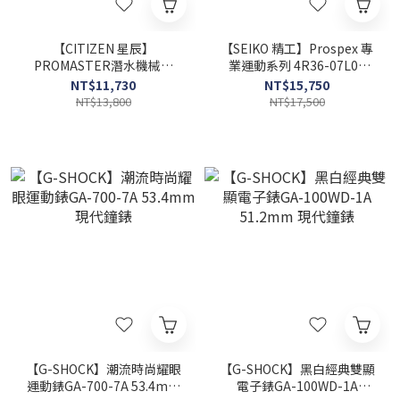
【CITIZEN 星辰】
【SEIKO 精工】Prospex 專
PROMASTER潛水機械錶
業運動系列 4R36-07L0K
NY0120-01E 41mm 現代鐘
45mm 現代鐘錶
NT$11,730
NT$15,750
錶
NT$13,800
NT$17,500
【G-SHOCK】潮流時尚耀眼
【G-SHOCK】黑白經典雙顯
運動錶GA-700-7A 53.4mm
電子錶GA-100WD-1A