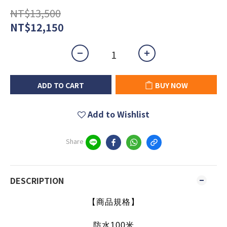
NT$13,500
NT$12,150
ADD TO CART
BUY NOW
Add to Wishlist
Share
DESCRIPTION
【商品規格】
防水100米