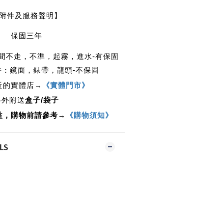
附件及服務聲明】
保固三年
時間不走，不準，起霧，進水-有保固
件：鏡面，錶帶，龍頭-不保固
近的實體店
→
《實體門市》
另外附送
盒子/袋子
益，購物前請參考→
《購物須知》
LS