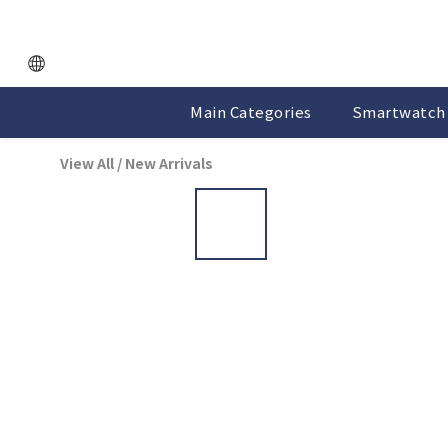
Main Categories
Smartwatch 
View All
/
New Arrivals