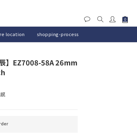
re location
shopping-process
BUY NOW
星辰】EZ7008-58A 26mm
ch
靈感
der