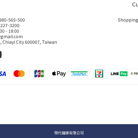
Cu
0980-565-500
Shopping
-227-3200
30 - 18:00
@gmail.com
., Chiayi City 600007, Taiwan
現代鐘錶有限公司