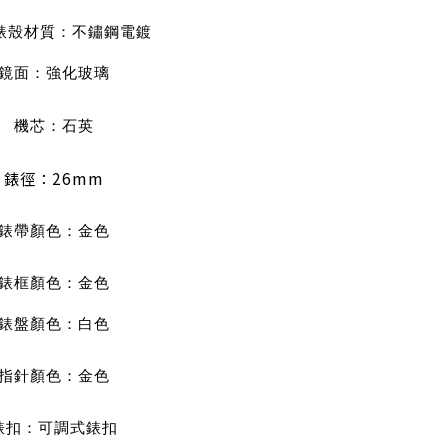
/錶殼材質：不鏽鋼電鍍
鏡面：強化玻璃
機芯：石英
mm
錶徑：26
錶帶顏色：金色
錶框顏色：金色
錶盤顏色：白色
指針顏色：金色
錶扣：可調式錶扣