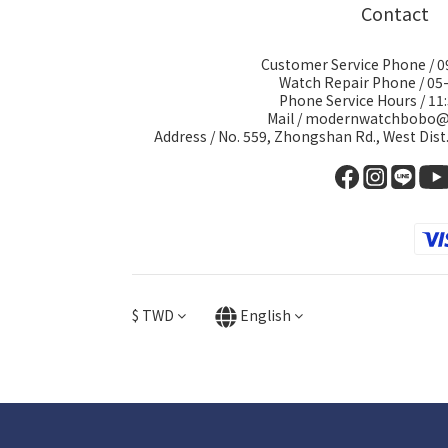
Contact
Customer Service Phone / 
Watch Repair Phone / 05
Phone Service Hours / 11:
Mail / modernwatchbobo
Address / No. 559, Zhongshan Rd., West Dist
$
TWD
English