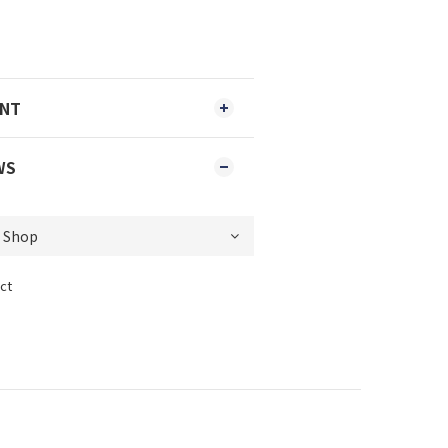
ENT
WS
ct