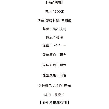
【商品規格】
防水：100米
錶帶/錶殼材質: 不鏽鋼
鏡面：
礦石玻璃
機芯：機械
錶徑： 42.5mm
錶帶顏色：銀色
錶框顏色：銀色
錶盤顏色：白
色
指針顏色
：銀色+夜光
錶扣：摺疊
扣
【附件及服務聲明】