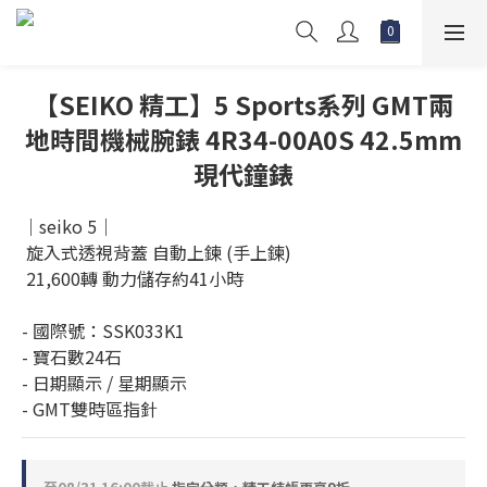
【SEIKO 精工】5 Sports系列 GMT兩
地時間機械腕錶 4R34-00A0S 42.5mm
現代鐘錶
｜seiko 5｜
 旋入式透視背蓋 自動上鍊 (手上鍊)
 21,600轉 動力儲存約41小時
- 國際號：SSK033K1
- 寶石數24石
- 日期顯示 / 星期顯示
- GMT雙時區指針