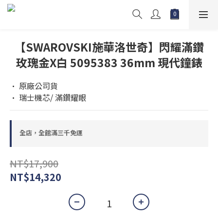
【SWAROVSKI施華洛世奇】閃耀滿鑽
玫瑰金X白 5095383 36mm 現代鐘錶
• 原廠公司貨  
• 瑞士機芯/ 滿鑽耀眼
全店，全館滿三千免運
NT$17,900
NT$14,320