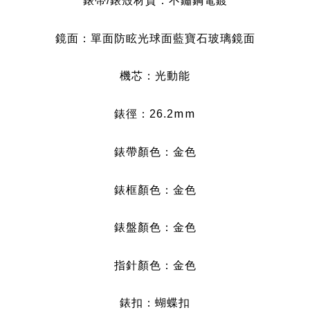
錶帶/錶殼材質：不鏽鋼電鍍
鏡面：
單面防眩光球面藍寶石玻璃鏡面
機芯：光動能
mm
錶徑：26.2
錶帶顏色：金
色
錶框顏色：金
色
錶盤顏色：金色
指針顏色：金
色
錶扣：蝴蝶扣