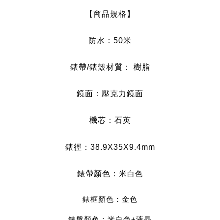
【商品規格】
防水：50米
錶帶/錶殼材質： 樹脂
鏡面：壓克力
鏡面
機芯：石英
錶徑：
38.9X35X9.4mm
錶帶顏色：米
白
色
錶框顏色：金
色
錶盤顏色：米
白色+液晶