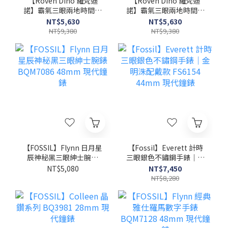
【Roven Dino 羅梵迪
【Roven Dino 羅梵迪
諾】霸氣三眼兩地時間腕
諾】霸氣三眼兩地時間腕
錶 RD6128BRG 45mm
錶 RD6128BU 45mm 現
NT$5,630
NT$5,630
現代鐘錶
代鐘錶
NT$9,380
NT$9,380
【FOSSIL】Flynn 日月星
【Fossil】Everett 計時
辰神秘黑三眼紳士腕錶
三眼銀色不鏽鋼手錶｜金
BQM7086 48mm 現代鐘
明洙配戴款 FS6154
NT$5,080
NT$7,450
錶
44mm 現代鐘錶
NT$8,280