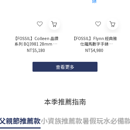
【FOSSIL】Colleen 晶鑽
【FOSSIL】Flynn 經典雅
系列 BQ3981 28mm 現
仕羅馬數字手錶
代鐘錶
BQM7128 48mm 現代鐘
NT$5,180
NT$4,980
錶
查看更多
本季推薦指南
父親節推薦款
小資族推薦款
暑假玩水必備