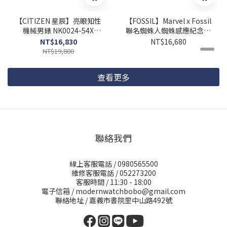
【CITIZEN 星辰】亮眼知性
【FOSSIL】Marvel x Fossil
機械男錶 NK0024-54X
聯名蜘蛛人蜘蛛感應紀念腕
40mm 現代鐘錶
錶 LE1247SET 42mm 現
NT$16,830
NT$16,680
代鐘錶
NT$19,800
查看更多
聯絡我們
線上客服電話 / 0980565500
維修客服電話 / 052273200
客服時間 / 11:30 - 18:00
電子信箱 / modernwatchbobo@gmail.com
聯絡地址 / 嘉義市書院里中山路492號