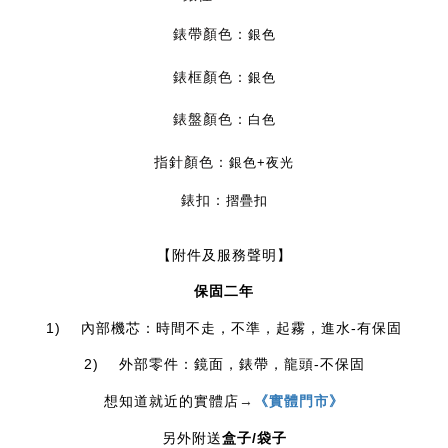
錶帶顏色：
銀色
錶框顏色：
銀色
錶盤顏色：
白色
指針顏色：
銀色+夜光
錶扣：
摺疊扣
【附件及服務聲明】
保固二年
1)    內部機芯：時間不走，不準，起霧，進水-有保固
2)    外部零件：鏡面，錶帶，龍頭-不保固
想知道就近的實體店
→
《實體門市》
/
另外附送
盒子
袋子