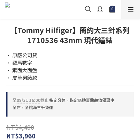
【Tommy Hilfiger】簡約大三針系列
1710536 43mm 現代鐘錶
• 原廠公司貨  
• 羅馬數字
• 素面大面盤
• 皮革男錶款
至
08/31 16:00
截止
指定分類，指定品牌夏季超值優惠中
全店，全館滿三千免運
NT$4,400
NT$3,960