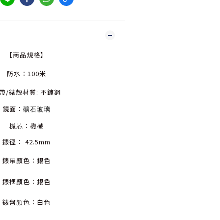
【商品規格】
防水：100米
帶/錶殼材質: 不鏽鋼
鏡面：
礦石玻璃
機芯：機械
錶徑： 42.5mm
錶帶顏色：銀色
錶框顏色：銀色
錶盤顏色：白
色