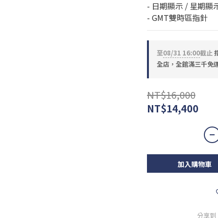
- 日期顯示 / 星期顯
- GMT雙時區指針
至
08/31 16:00
截止
全店，全館滿三千免
NT$16,000
NT$14,400
加入購物車
分享到