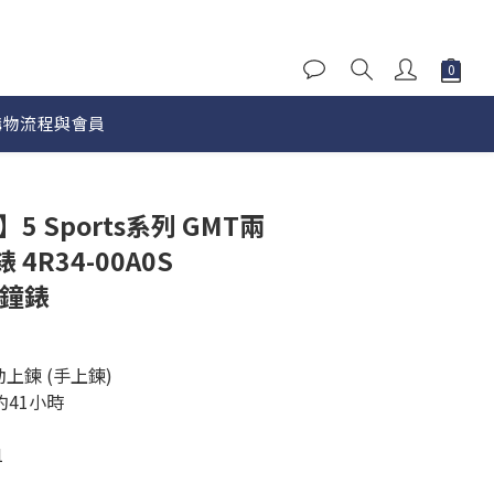
購物流程與會員
立即購買
】5 Sports系列 GMT兩
4R34-00A0S
代鐘錶
上鍊 (手上鍊)
存約41小時
1