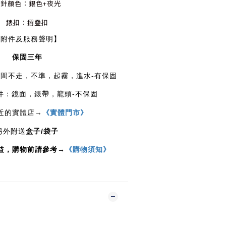
指針顏色
：銀色+夜光
錶扣：摺疊
扣
【附件及服務聲明】
保固三年
芯：時間不走，不準，起霧，進水-有保固
部零件：鏡面，錶帶，龍頭-不保固
近的實體店
→
《實體門市》
/
另外附送
盒子
袋子
益，購物前請參考→
《購物須知》