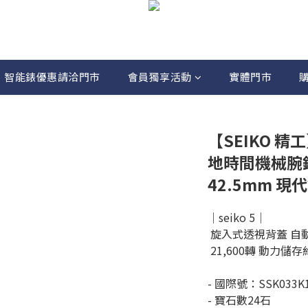
智能錶優惠請洽門市
會員獨享活動
實體門市
【SEIKO 精工
地時間機械腕錶 
42.5mm 現
｜seiko 5｜
 旋入式透視背蓋 自動
 21,600轉 動力儲
- 國際號：SSK033K
- 寶石數24石