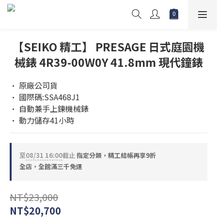
【SEIKO 精工】 PRESAGE 日式庭園機
械錶 4R39-00W0Y 41.8mm 現代鐘錶
• 原廠公司貨
• 國際碼:SSA468J1
• 自動兼手上鍊機械錶
• 動力儲存41小時
至
08/31 16:00
截止
指定分類，精工結帳再享9折
全店，全館滿三千免運
NT$23,000
NT$20,700