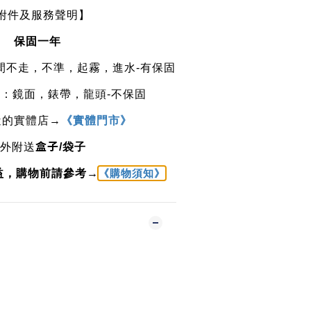
附件及服務聲明】
保固一
年
間不走，不準，起霧，進水
-
有保固
芯：鏡面，錶帶，龍頭
-
不保固
《實體門市》
近的實體店
→
盒子
外附送
/
袋子
益，購物前請參考→
《購物須知》