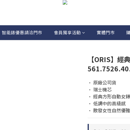
智能錶優惠請洽門市
會員獨享活動
實體門市
【ORIS】經
561.7526.4
• 原廠公司貨
• 瑞士機芯
• 經典方形自動女
• 低調中的高級感
• 散發女性自然優