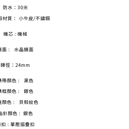
防水
：
30米
殼材質： 小牛皮/不鏽鋼
機芯 : 機械
鏡面 : 水晶鏡面
錶徑：24mm
錶帶顏色
:
黑色
錶框顏色
:
銀色
盤顏色 : 貝殼紋色
指針顏色 : 銀色
扣 : 單壓摺疊扣