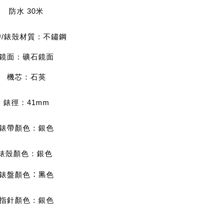
防水 30米
/
錶殼材質：不鏽鋼
鏡面：礦石鏡面
機芯：石英
錶徑：41mm
錶帶顏色
：銀
色
錶殼顏色：銀
色
：黑
錶盤顏色
色
指針顏色：銀
色