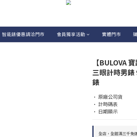
智能錶優惠請洽門市
會員獨享活動
實體門市
【BULOVA 寶
三眼計時男錶 9
錶
• 原廠公司貨
• 計時碼表
• 日期顯示
全店，全館滿三千免