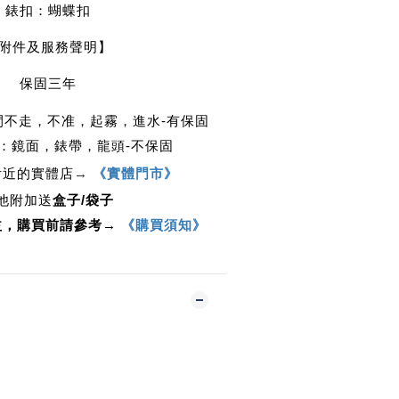
錶扣：蝴蝶扣
附件及服務聲明】
保固三年
時間不走，不准，起霧，進水-有保固
件：鏡面，錶帶，龍頭-不保固
附近的實體店
→ 
《實體門市》
他附加送
盒子/袋子
，購買前請參考→ 
《購買須知》