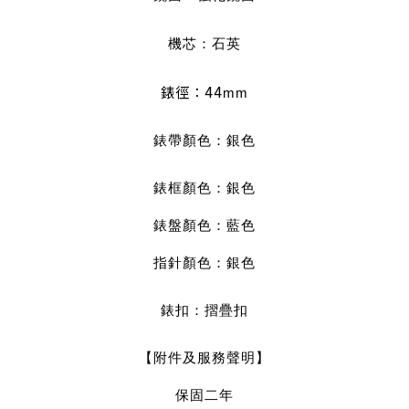
機芯：石英
錶徑：44
mm
錶帶顏色
：銀色
錶框顏色
：銀
色
錶盤顏色：
藍色
指針顏色：銀
色
錶扣：摺疊扣
【附件及服務聲明】
保固二年