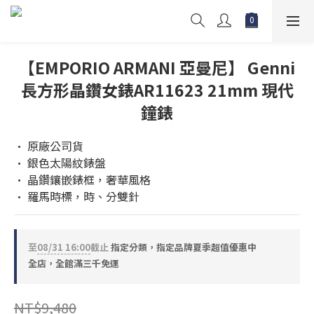
【EMPORIO ARMANI 亞曼尼】 Genni
長方形晶鑽女錶AR11623 21mm 現代
鐘錶
• 原廠公司貨
• 銀色太陽紋錶盤
• 晶鑽鑲嵌錶框，奢華風格 
• 羅馬時標，時、分雙針
至
08/31 16:00
截止
指定分類，指定品牌夏季超值優惠中
全店，全館滿三千免運
NT$9,480