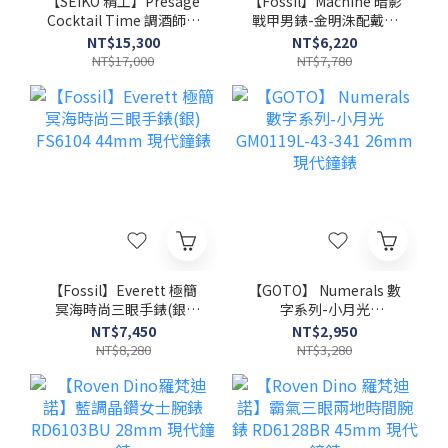
【SEIKO 精工】Presage
【Fossil】Machine 暗影
Cocktail Time 調酒師系
戰甲男錶-金明洙配戴款
列 4R35-04A0F 38.5mm
FS6160 44mm 現代鐘錶
NT$15,300
NT$6,220
現代鐘錶
NT$17,000
NT$7,780
【Fossil】Everett 極簡
【GOTO】 Numerals 數
冥海時尚三眼手錶(銀)
字系列-小月光
FS6104 44mm 現代鐘錶
GM0119L-43-341
NT$7,450
NT$2,950
26mm 現代鐘錶
NT$8,280
NT$3,280