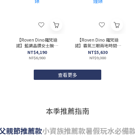
【Roven Dino羅梵迪
【Roven Dino 羅梵迪
諾】藍調晶鑽女士腕錶
諾】霸氣三眼兩地時間腕
RD6103BU 28mm 現代
錶 RD6128BR 45mm 現
NT$4,190
NT$5,630
鐘錶
代鐘錶
NT$6,980
NT$9,380
查看更多
本季推薦指南
父親節推薦款
小資族推薦款
暑假玩水必備