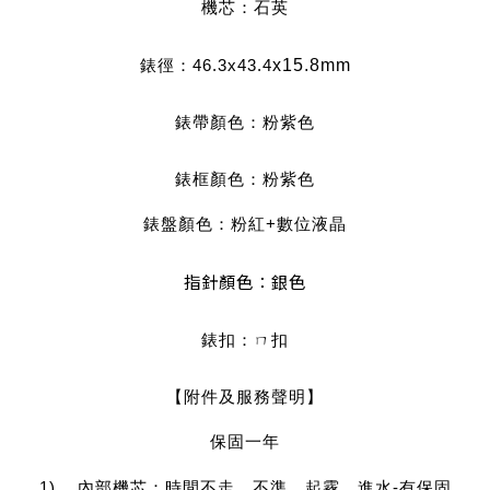
機芯：石英
錶徑：46.3x43.4
x15.8mm
錶帶顏色：粉紫色
錶框顏色：粉紫
色
錶盤顏色：粉紅+數位液晶
指針顏色：銀色
錶扣：ㄇ扣
【附件及服務聲明】
保固一年
1) 內部機芯：時間不走，不準，起霧，進水-有保固