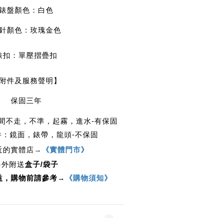
錶盤顏色：白色
針顏色：玫瑰金
色
錶扣：單壓摺疊扣
附件及服務聲明】
保固三年
時間不走，不準，起霧，進水-有保固
件：鏡面，錶帶，龍頭-不保固
近的實體店
→
《實體門市》
另外附送
盒子/袋子
益，購物前請參考→
《購物須知》