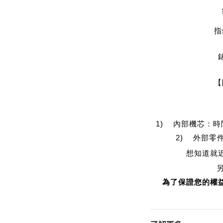
指
【
1) 內部機芯：
2) 外部零
想知道就
為了保證您的權