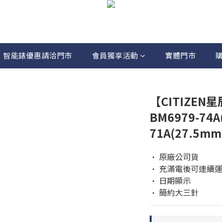
智能錶優惠請洽門市
會員獨享活動
實體門市
【CITIZEN
BM6979-74A
71A(27.5m
• 原廠公司貨
• 充滿電後可連續運
• 日期顯示
• 簡約大三針