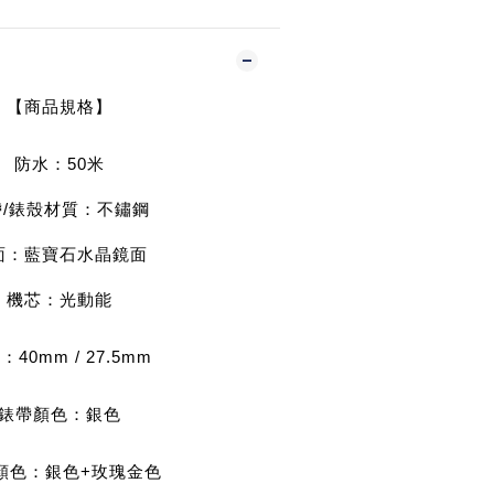
【商品規格】
防水：50
米
帶/錶殼材質：不鏽鋼
面：藍寶石水晶鏡面
機芯：光動能
：40mm / 27.5mm
錶帶顏色
：銀
色
顏色：銀色+玫瑰金色