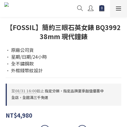
【FOSSIL】簡約三眼石英女錶 BQ3992
38mm 現代鐘錶
• 原廠公司貨
• 星期/日期/24小時
• 全不鏽鋼款
• 外框錢幣紋設計
至
08/31 16:00
截止
指定分類，指定品牌夏季超值優惠中
全店，全館滿三千免運
NT$4,980