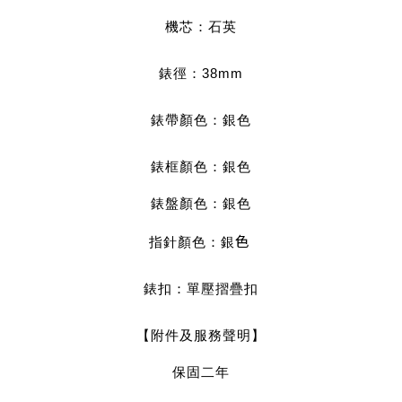
機芯：石英
錶徑：38mm
錶帶顏色：銀
色
錶框顏色：銀
色
錶盤顏色：銀
色
色
指針顏色：銀
錶扣：單壓摺疊扣
【附件及服務聲明】
保固二年