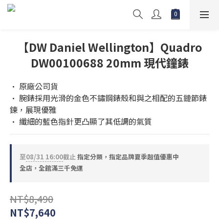
【DW Daniel Wellington】Quadro
DW00100688 20mm 現代鐘錶
• 原廠公司貨
• 腕錶採用光滑的金色不鏽鋼錶殼和與之相配的五鏈節錶
鍊，展現優雅
• 纖細的藍色指針更凸顯了其低調的氣質
至
08/31 16:00
截止
指定分類，指定品牌夏季超值優惠中
全店，全館滿三千免運
NT$8,490
NT$7,640