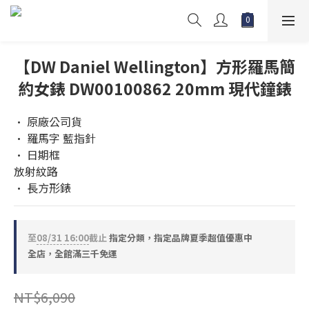
【DW Daniel Wellington】方形羅馬簡
約女錶 DW00100862 20mm 現代鐘錶
• 原廠公司貨
• 羅馬字 藍指針
• 日期框 
放射紋路
• 長方形錶
至
08/31 16:00
截止
指定分類，指定品牌夏季超值優惠中
全店，全館滿三千免運
NT$6,090