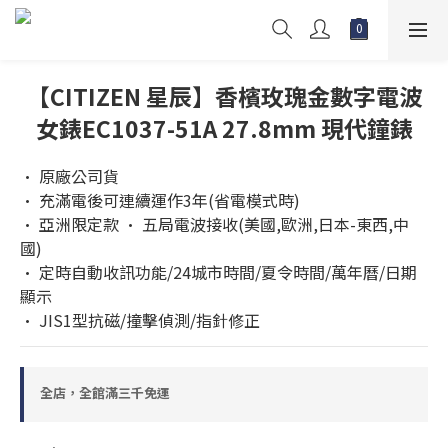
【CITIZEN 星辰】香檳玫瑰金數字電波
女錶EC1037-51A 27.8mm 現代鐘錶
• 原廠公司貨 
• 充滿電後可連續運作3年(省電模式時)  
• 亞洲限定款 • 五局電波接收(美國,歐洲,日本-東西,中
國)  
• 定時自動收訊功能/24城市時間/夏令時間/萬年曆/日期
顯示 
• JIS1型抗磁/撞擊偵測/指針修正
全店，全館滿三千免運