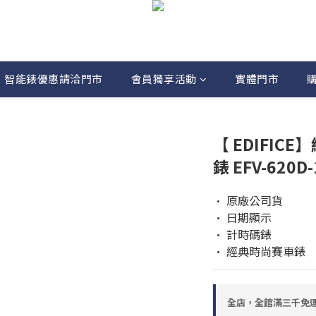
智能錶優惠請洽門市
會員獨享活動
實體門市
【 EDIFI
錶 EFV-620D
• 原廠公司貨 
• 日期顯示
• 計時碼錶
• 經典時尚賽車錶
全店，全館滿三千免