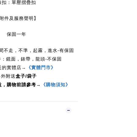
錶扣：單壓摺疊扣
附件及服務聲明】
保固一年
時間不走，不準，起霧，進水-有保固
件：鏡面，錶帶，龍頭-不保固
近的實體店
→
《實體門市》
另外附送
盒子/袋子
益，購物前請參考→
《購物須知》