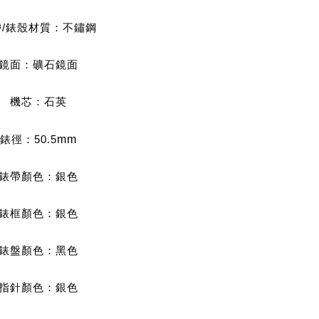
帶/錶殼材質：不鏽鋼
鏡面：礦石鏡面
機芯：石英
錶徑：50.5
mm
錶帶顏色：銀色
錶框顏色：銀色
錶盤顏色
：黑
色
指針顏色
：銀色