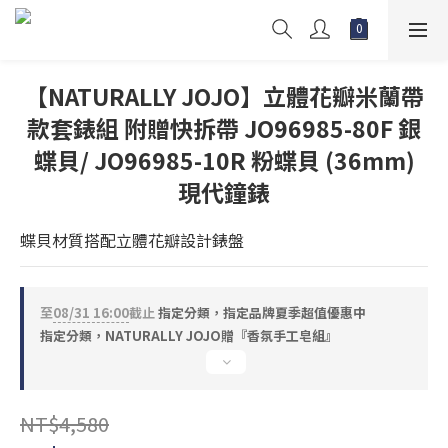
【NATURALLY JOJO】立體花瓣米蘭帶
款套錶組 附贈快拆帶 JO96985-80F 銀
蝶貝/ JO96985-10R 粉蝶貝 (36mm)
現代鐘錶
蝶貝材質搭配立體花瓣設計錶盤
至
08/31 16:00
截止
指定分類，指定品牌夏季超值優惠中
指定分類，NATURALLY JOJO贈『香氛手工皂組』
NT$4,580