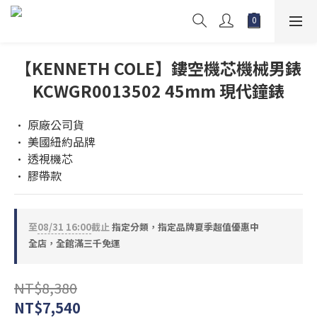
【KENNETH COLE】鏤空機芯機械男錶
KCWGR0013502 45mm 現代鐘錶
• 原廠公司貨
• 美國紐約品牌 
• 透視機芯
• 膠帶款
至
08/31 16:00
截止
指定分類，指定品牌夏季超值優惠中
全店，全館滿三千免運
NT$8,380
NT$7,540