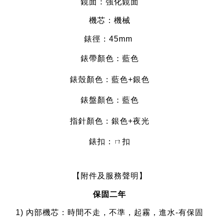
鏡面：強化
鏡面
機芯：機械
錶徑：45
mm
錶帶顏色：藍
色
錶殼顏色：藍
色+銀色
錶盤顏色：藍
色
指針顏色：銀
色+夜光
錶扣：ㄇ扣
【附件及服務聲明】
保固二年
1) 內部機芯：時間不走，不準，起霧，進水-有保固