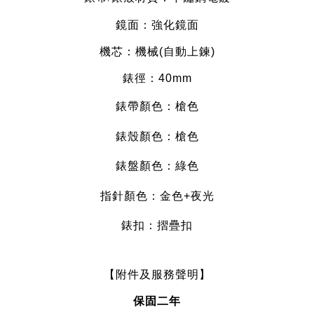
鏡面：強化
鏡面
機芯：機械
(自動上鍊)
錶徑：
40
mm
錶帶顏色：槍
色
錶殼顏色：槍色
錶盤顏色：綠色
指針顏色：金
色+夜光
錶扣：摺疊
扣
【附件及服務聲明】
保固二年