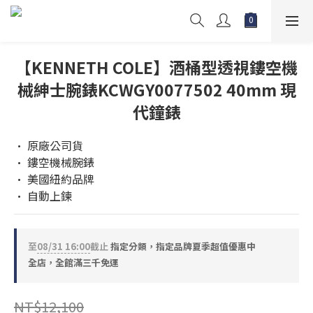
【KENNETH COLE】酒桶型透視鏤空機
械紳士腕錶KCWGY0077502 40mm 現
代鐘錶
• 原廠公司貨
• 鏤空機械腕錶
• 美國紐約品牌
• 自動上鍊
至
08/31 16:00
截止
指定分類，指定品牌夏季超值優惠中
全店，全館滿三千免運
NT$12,100