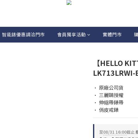
智能錶優惠請洽門市
會員獨享活動
實體門市
【HELLO K
LK713LRWI
• 原廠公司貨
• 三麗鷗授權
• 伸縮帶錶帶
• 俏皮戒錶
至
08/31 16:00
截止