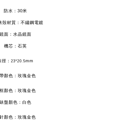
防水：30米
/錶殼材質：不鏽鋼電鍍
鏡面：水晶鏡面
機芯：石英
錶徑：
mm
23*20.5
帶顏色：玫瑰金色
框顏色：玫瑰金色
錶盤顏色：白色
針顏色：玫瑰金
色