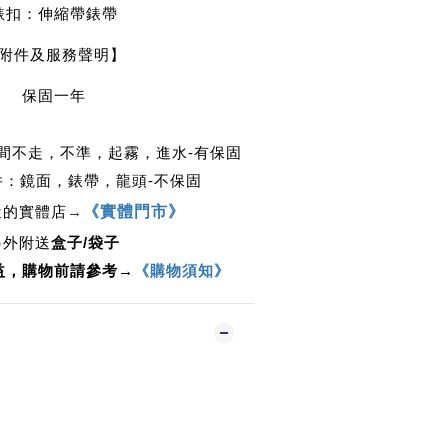
錶扣：伸縮帶錶帶
附件及服務聲明】
保固一年
時間不走，不準，起霧，進水-有保固
件：鏡面，錶帶，龍頭-不保固
近的實體店
→
《實體門市》
另外附送
盒子/袋子
益，購物前請參考→
《購物須知》