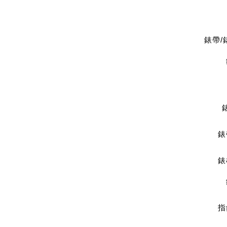
錶帶
錶
錶
指