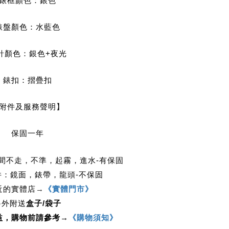
錶框顏色：銀色
錶盤顏色：水藍色
針顏色：銀色+夜光
錶扣：摺疊扣
附件及服務聲明】
保固一年
時間不走，不準，起霧，進水-有保固
件：鏡面，錶帶，龍頭-不保固
近的實體店
→
《實體門市》
另外附送
盒子/袋子
益，購物前請參考→
《購物須知》