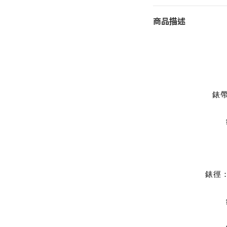
商品描述
錶
錶徑：