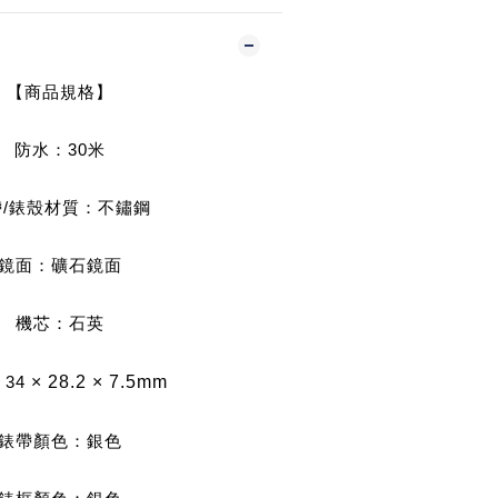
【商品規格】
防水：30米
帶/錶殼材質：不鏽鋼
鏡面：礦石鏡面
機芯：石英
34
× 28.2 × 7.5mm
錶帶顏色：銀色