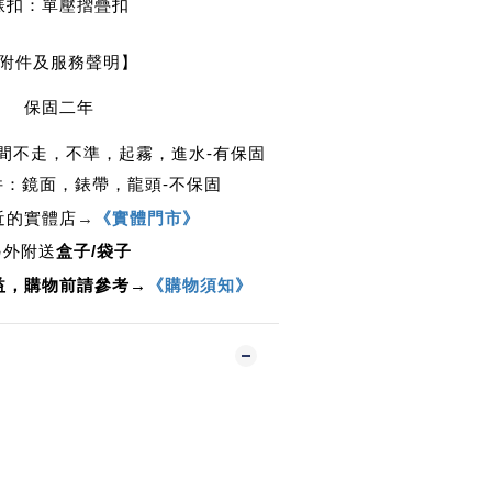
錶扣：單壓摺疊
扣
附件及服務聲明】
保固二年
時間不走，不準，起霧，進水-有保固
件：鏡面，錶帶，龍頭-不保固
近的實體店
→
《實體門市》
另外附送
盒子/袋子
益，購物前請參考→
《購物須知》