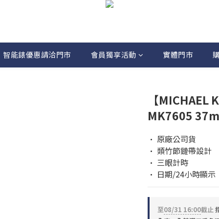
智能錶優惠請洽門市
會員獨享活動
實體門市
【MICHAEL
MK7605 3
• 原廠公司貨
• 類竹節鏈帶設計
• 三眼計時
• 日期/24小時顯示
至
08/31 16:00
截止