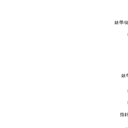
錶帶/
錶
指