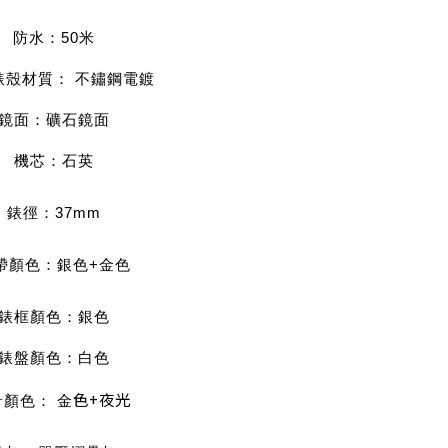
防水：50米
錶殼材質： 不鏽鋼電鍍
鏡面：礦石鏡面
機芯：石英
錶徑：37mm
帶顏色：銀色+金色
錶框顏色：銀
色
錶盤顏色：白
色
色+夜光
針顏色： 金