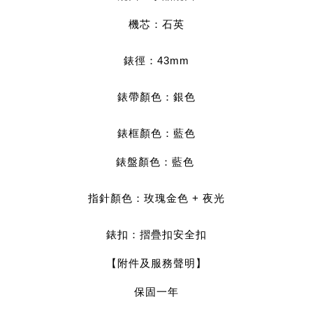
機芯：石英
錶徑：43mm
錶帶顏色：銀
色
錶框顏色：藍
色
錶盤顏色：藍色 
指針顏色：玫瑰金
色 + 夜光
錶扣：
摺疊扣安全扣
【附件及服務聲明】
保固一年