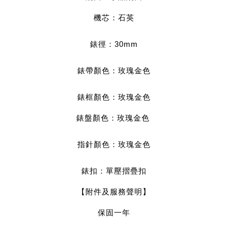
機芯：石英
錶徑：30mm
錶帶顏色：玫瑰金
色
錶框顏色：玫瑰金
色
錶盤顏色：玫瑰金色 
指針顏色：玫瑰金
色
錶扣：單壓摺疊扣
【附件及服務聲明】
保固一年