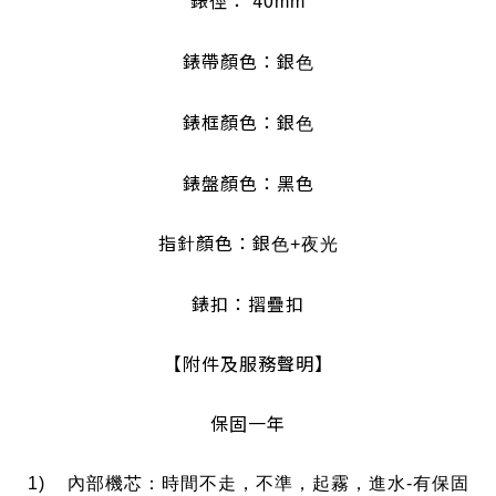
錶徑： 40
mm
錶帶顏色：銀
色
錶框顏色：銀
色
錶盤顏色：黑色
指針顏色：銀
色+夜光
錶扣：摺疊扣
【附件及服務聲明】
保固一年
1) 內部機芯：時間不走，不準，起霧，進水-有保固