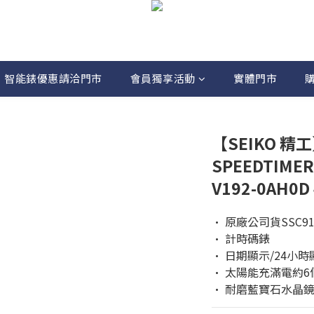
智能錶優惠請洽門市
會員獨享活動
實體門市
【SEIKO 精工
SPEEDTIM
V192-0AH0
• 原廠公司貨SSC91
• 計時碼錶
• 日期顯示/24小時
• 太陽能充滿電約6
• 耐磨藍寶石水晶