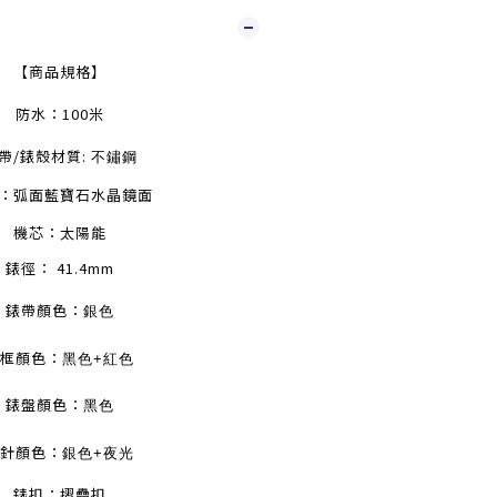
【商品規格】
防水：100米
帶/錶殼材質:
不鏽鋼
：弧面藍寶石水晶鏡面
機芯：太陽能
錶徑： 41.4mm
錶帶顏色：
銀色
框顏色：
黑色+紅色
錶盤顏色：
黑色
針顏色：
銀色+夜光
錶扣：摺疊扣