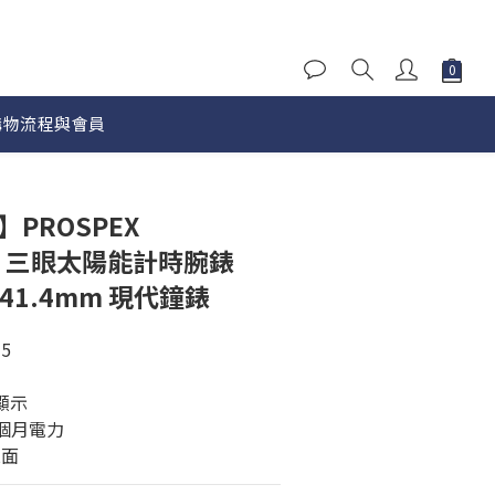
購物流程與會員
立即購買
】PROSPEX
ER 三眼太陽能計時腕錶
D 41.4mm 現代鐘錶
5
顯示
個月電力
鏡面