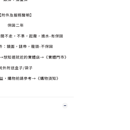
【附件及服務聲明】
保固二年
時間不走，不準，起霧，進水-有保固
零件：鏡面，錶帶，龍頭-不保固
→
想知道就近的實體店→
《實體門市》
另外附送盒子/袋子
益，購物前請參考→
《購物須知》