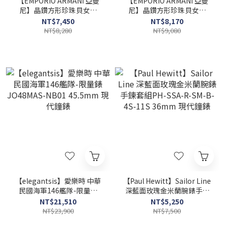
【EMPORIO ARMANI 亞曼
【EMPORIO ARMANI 亞曼
尼】晶鑽方形珍珠貝女錶
尼】晶鑽方形珍珠貝女錶
AR11718 20mm 現代鐘錶
AR80083SET 20mm 現代
NT$7,450
NT$8,170
鐘錶
NT$8,280
NT$9,080
【elegantsis】愛樂時 中華
【Paul Hewitt】Sailor Line
民國海軍146艦隊-限量錶
深藍面玫瑰金米蘭腕錶手鍊
JO48MAS-NB01 45.5mm
套組PH-SSA-R-SM-B-4S-
NT$21,510
NT$5,250
現代鐘錶
11S 36mm 現代鐘錶
NT$23,900
NT$7,500