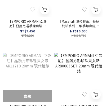
【EMPORIO ARMANI 亞曼
【Maserati 瑪莎拉蒂】長征
尼】亞曼尼贈手鍊套裝組
終站系列 三眼手錶套組
AR80085SET 22mm 現代
R8873612061 45mm 現代
NT$7,450
NT$16,000
鐘錶
鐘錶
NT$8,280
NT$17,780
售完