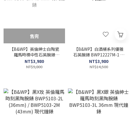
售完
【B&WP】英倫紳士白陶瓷
【B&WP】白酒桶系列優雅
羅馬時標中性石英腕錶
石英腕錶 BWP12227M-1 現
BWP5103-1M 43 mm 現代
代鐘錶
NT$3,980
NT$3,980
鐘錶
NT$9,800
NT$14,500