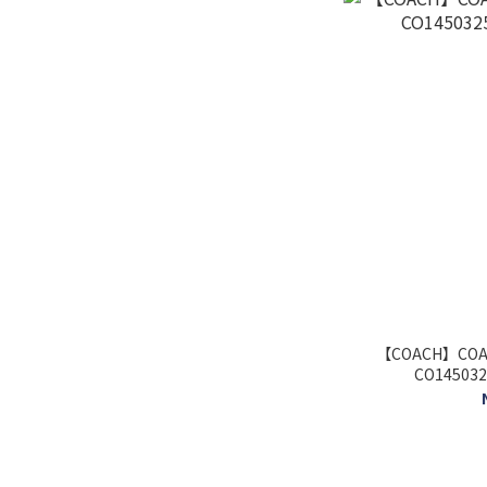
【COACH】COA