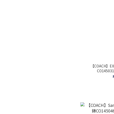
【COACH】E
CO14503