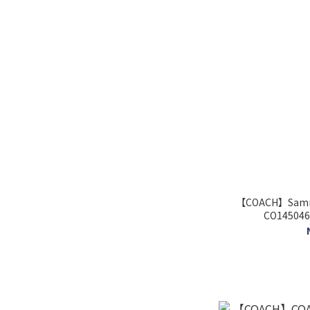
【COACH】Sa
CO14504