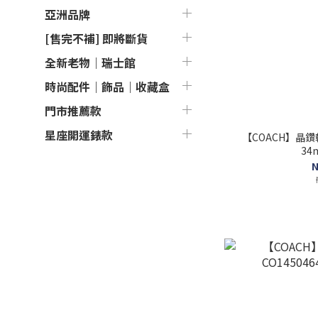
亞洲品牌
[售完不補] 即將斷貨
全新老物｜瑞士館
時尚配件｜飾品｜收藏盒
門市推薦款
星座開運錶款
【COACH】晶鑽
34
N