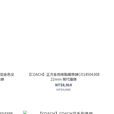
造型金色女
【COACH】正方金殼樹酯鐲帶錶CO14504308
鐘錶
22mm 現代鐘錶
NT$8,910
NT$9,900