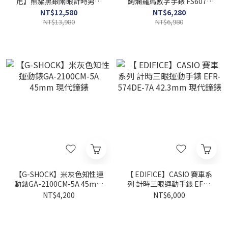
尼】熊貓黑銀兩眼計時男錶
絢爛羅馬數字手錶 FS6078
AR11636 42mm 現代鐘錶
30mm 現代鐘錶
NT$12,580
NT$6,280
NT$13,980
NT$6,980
【G-SHOCK】米灰色知性運
【 EDIFICE】CASIO 賽車系
動錶GA-2100CM-5A 45mm
列 計時三眼運動手錶 EFR-
現代鐘錶
574DE-7A 42.3mm 現代鐘
NT$4,200
NT$6,000
錶