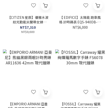
【CITIZEN 星辰】優雅水波
【 EDIFICE】太陽能 跑車風
紋光動能米蘭帶女錶
格 計時碼表 EQS-940DB-1A
EW2621-75A 31.5mm 現代
45.5mm 現代鐘錶
NT$7,310
NT$6,000
鐘錶
NT$8,600
【EMPORIO ARMANI 亞曼
【FOSSIL】Carraway 耀黑