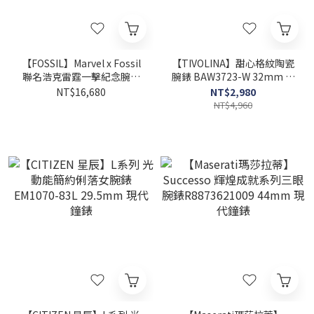
【FOSSIL】Marvel x Fossil
【TIVOLINA】甜心格紋陶瓷
聯名浩克雷霆一擊紀念腕錶
腕錶 BAW3723-W 32mm 現
LE1246SET 45mm 現代鐘
代鐘錶
NT$16,680
NT$2,980
錶
NT$4,960