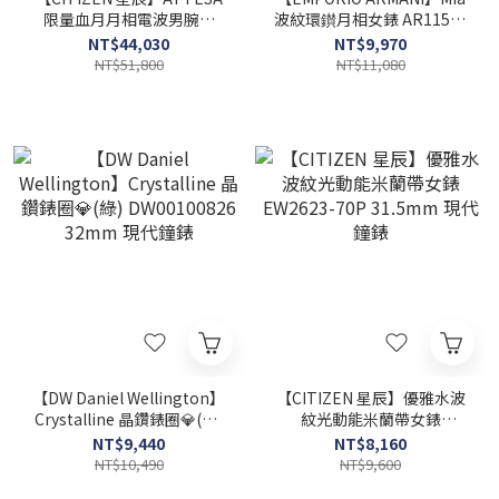
限量血月月相電波男腕錶
波紋環鑚月相女錶 AR11568
BY1005-73Z 41.5mm 現代
32mm 現代鐘錶
NT$44,030
NT$9,970
鐘錶
NT$51,800
NT$11,080
【DW Daniel Wellington】
【CITIZEN 星辰】優雅水波
Crystalline 晶鑽錶圈💎(綠)
紋光動能米蘭帶女錶
DW00100826 32mm 現代
EW2623-70P 31.5mm 現代
NT$9,440
NT$8,160
鐘錶
鐘錶
NT$10,490
NT$9,600