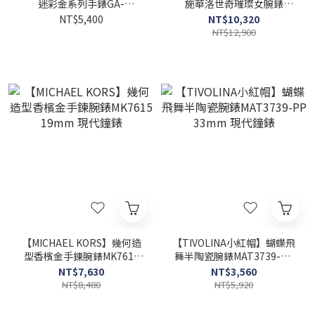
迷彩金系列手錶GA-
施華洛世奇璀璨女腕錶
V01CMG-3A 58.2mm 現代
5295355 34mm 現代鐘錶
NT$5,400
NT$10,320
鐘錶
NT$12,900
【MICHAEL KORS】幾何造
【TIVOLINA小紅帽】蝴蝶飛
型香檳金手鍊腕錶MK7615
舞半陶瓷腕錶MAT3739-PP
19mm 現代鐘錶
33mm 現代鐘錶
NT$7,630
NT$3,560
NT$8,480
NT$5,920