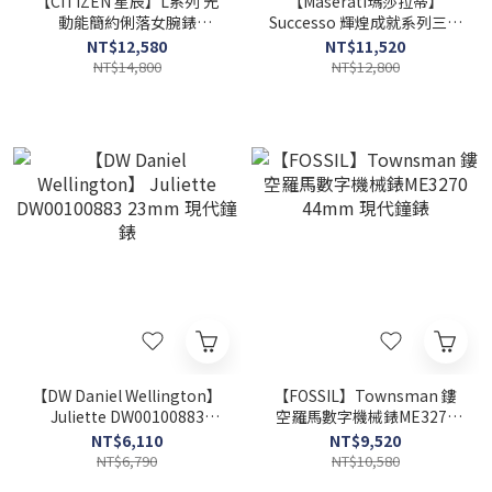
【CITIZEN 星辰】L系列 光
【Maserati瑪莎拉蒂】
動能簡約俐落女腕錶
Successo 輝煌成就系列三眼
EM1070-83L 29.5mm 現代
腕錶R8873621009 44mm
NT$12,580
NT$11,520
鐘錶
現代鐘錶
NT$14,800
NT$12,800
【DW Daniel Wellington】
【FOSSIL】Townsman 鏤
Juliette DW00100883
空羅馬數字機械錶ME3270
23mm 現代鐘錶
44mm 現代鐘錶
NT$6,110
NT$9,520
NT$6,790
NT$10,580