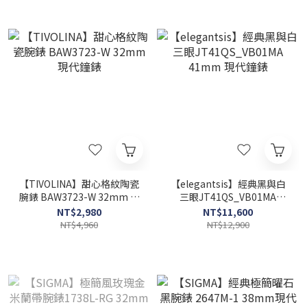
【TIVOLINA】甜心格紋陶瓷
【elegantsis】經典黑與白
腕錶 BAW3723-W 32mm 現
三眼JT41QS_VB01MA
代鐘錶
41mm 現代鐘錶
NT$2,980
NT$11,600
NT$4,960
NT$12,900