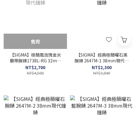
售完
【SIGMA】極簡風玫瑰金米
【SIGMA】經典極簡曜石黑
蘭帶腕錶1738L-RG 32mm
腕錶 2647M-1 38mm現代鐘
現代鐘錶
錶
NT$2,700
NT$2,300
NT$4,500
NT$3,840