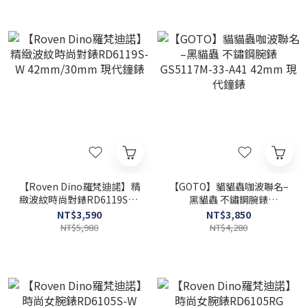
【Roven Dino羅梵迪諾】精
【GOTO】貓貓蟲咖波聯名–
緻波紋時尚對錶RD6119S-W
黑貓蟲 不鏽鋼腕錶
42mm/30mm 現代鐘錶
GS5117M-33-A41 42mm
NT$3,590
NT$3,850
現代鐘錶
NT$5,980
NT$4,280