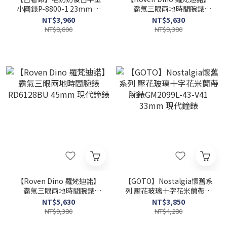
小圓錶P-8800-1 23mm 現
霸氣三眼兩地時間腕錶
代鐘錶
RD6128BRG 45mm 現代鐘
NT$3,960
NT$5,630
錶
NT$8,800
NT$9,380
【Roven Dino 羅梵迪諾】
【GOTO】Nostalgia懷舊系
霸氣三眼兩地時間腕錶
列 壓花玻璃十字花米蘭帶腕
RD6128BU 45mm 現代鐘
錶GM2099L-43-V41 33mm
NT$5,630
NT$3,850
錶
現代鐘錶
NT$9,380
NT$4,280